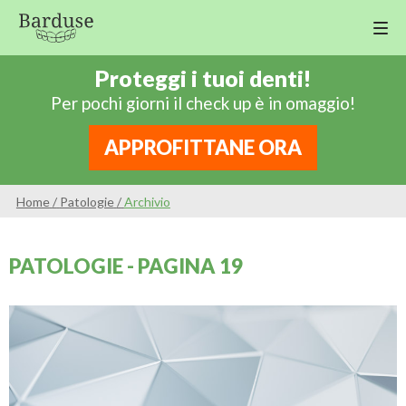
M
Est
Proteggi i tuoi denti!
De
Per pochi giorni il check up è in omaggio!
Igi
APPROFITTANE ORA
Or
Op
Home
/
Patologie
/
Archivio
Or
PATOLOGIE - PAGINA 19
Pa
Pro